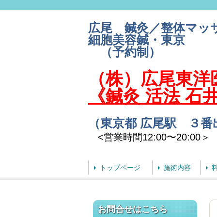
広尾 鍼灸／整体マッ
細胞美容鍼・東京
（予約制）
（株）広尾東
《鍼灸 活法 石
（東京都 広尾駅 ３
<営業時間12:00〜20:00＞
トップページ
施術内容
お問合せはこちら