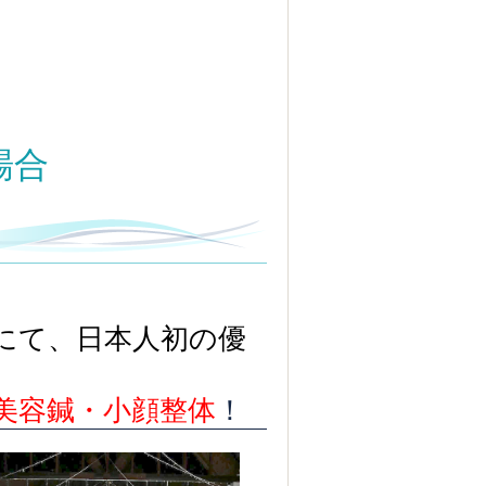
場合
にて、日本人初の優
美容鍼・小顔整体
！