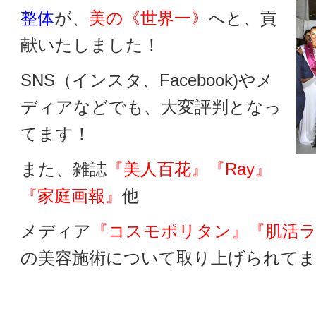
整体
が、
美の《世界一》
へと、貢
献いたしました！
SNS（インスタ、Facebook)やメ
ディアなどでも、大変評判となっ
てます！
また、雑誌
『美人百花』『Ray』
『家庭画報』
他
メディア
『コスモポリタン』『肌活
の美容施術について取り上げられてま