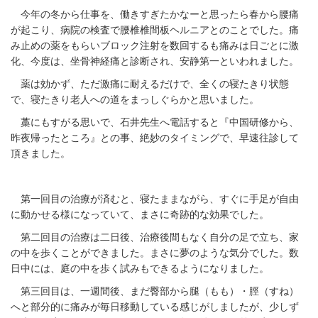
今年の冬から仕事を、働きすぎたかなーと思ったら春から腰痛
が起こり、病院の検査で腰椎椎間板ヘルニアとのことでした。痛
み止めの薬をもらいブロック注射を数回するも痛みは日ごとに激
化、今度は、坐骨神経痛と診断され、安静第一といわれました。
薬は効かず、ただ激痛に耐えるだけで、全くの寝たきり状態
で、寝たきり老人への道をまっしぐらかと思いました。
藁にもすがる思いで、石井先生へ電話すると『中国研修から、
昨夜帰ったところ』との事、絶妙のタイミングで、早速往診して
頂きました。
第一回目の治療が済むと、寝たままながら、すぐに手足が自由
に動かせる様になっていて、まさに奇跡的な効果でした。
第二回目の治療は二日後、治療後間もなく自分の足で立ち、家
の中を歩くことができました。まさに夢のような気分でした。数
日中には、庭の中を歩く試みもできるようになりました。
第三回目は、一週間後、まだ臀部から腿（もも）・脛（すね）
へと部分的に痛みが毎日移動している感じがしましたが、少しず