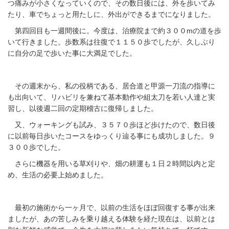
つ痛みが小さくなっていくので、その数日後には、外を歩いてみ
たり、車でちょっと用たしに、外出ができるまでになりました。
第四回目も一週間後に。今度は、治療院まで約３００mの道を歩
いて行きました。歩数系は往復で１１５０歩でしたが、久しぶり
に自分の足で歩いた事に大満足でした。
その週末から、私の役柄である、居合道と甲源一刀流の指導に
も出向いて、リハビリを兼ねて基本動作や組太刀を若い人達と実
習し、以後週二回の定期稽古に復帰しました。
又、ウォーキングも試み、３５７０歩ほど歩けたので、数日後
に以前毎日歩いたコースをゆっくり辿る事にも成功しました。９
３００歩でした。
さらに機器を用いる草刈りや、畑の耕運も１日２時間以内と定
め、生活の必要上始めました。
最初の施術から一ヶ月で、以前の生活をほぼ回復する事が出来
ましたが、あの苦しみを乗り越える体験を経た現在は、以前とは