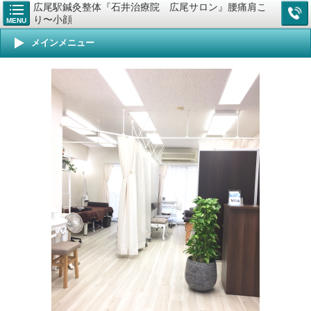
広尾駅鍼灸整体『石井治療院 広尾サロン』腰痛肩こ
り〜小顔
MENU
メインメニュー